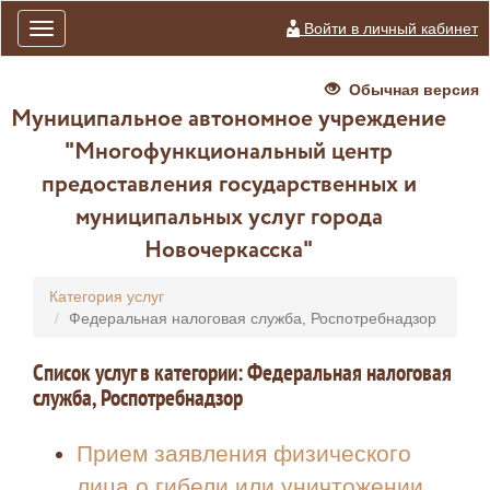
Войти в личный кабинет
Toggle
navigation
Обычная версия
Муниципальное автономное учреждение
"Многофункциональный центр
предоставления государственных и
муниципальных услуг города
Новочеркасска"
Категория услуг
Федеральная налоговая служба, Роспотребнадзор
Список услуг в категории: Федеральная налоговая
служба, Роспотребнадзор
Прием заявления физического
лица о гибели или уничтожении