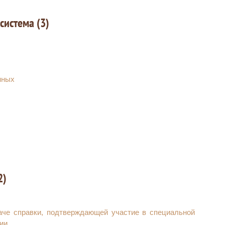
система (3)
нных
2)
аче справки, подтверждающей участие в специальной
ии