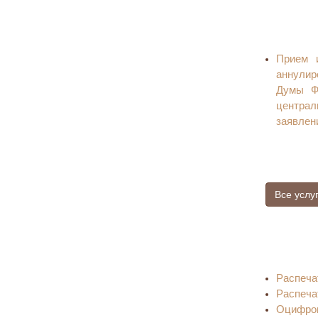
Прием 
аннулир
Думы Ф
централ
заявлен
Все услу
Распеча
Распеча
Оцифров