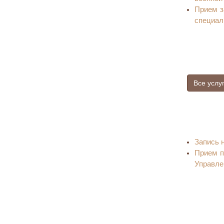
Прием з
специал
Все услу
Запись 
Прием п
Управле