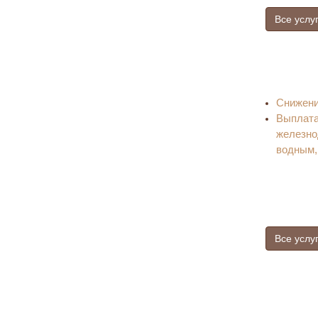
Все услу
Снижени
Выплат
железно
водным,
Все услу