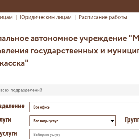
лицам
|
Юридическим лицам
|
Расписание работы
альное автономное учреждение "
вления государственных и муницип
касска"
 всех подразделений
зделение
Все офисы
луги
Груп
Все виды услуг
услуги
Выберите услугу