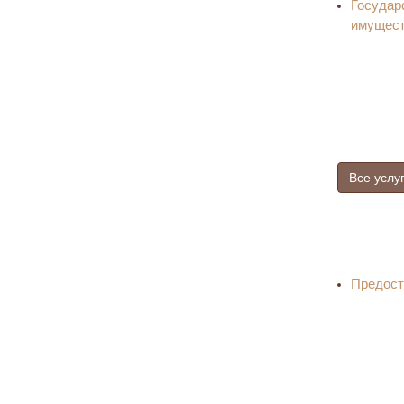
Государ
имущес
Все услу
Предост