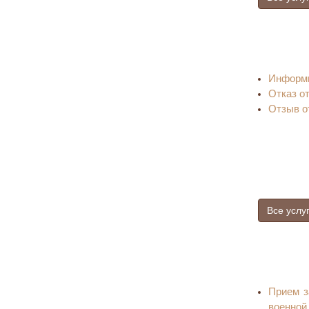
Информи
Отказ о
Отзыв о
Все услу
Прием з
военной