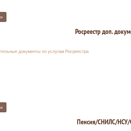
ги
Росреестр доп. докум
тельные документы по услугам Росреестра
ги
Пенсия/СНИЛС/НСУ/