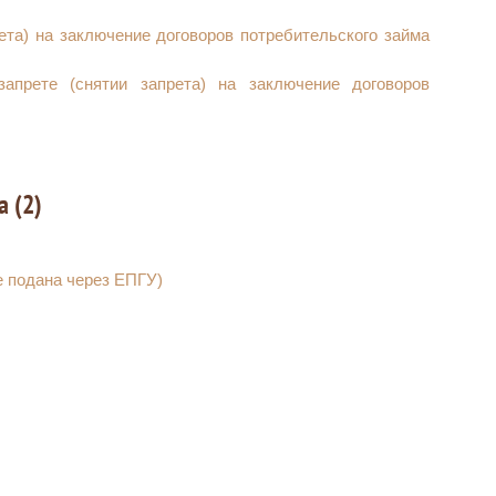
ета) на заключение договоров потребительского займа
прете (снятии запрета) на заключение договоров
б оказании услуг подвижной радиотелефонной связи и
 (2)
 подана через ЕПГУ)