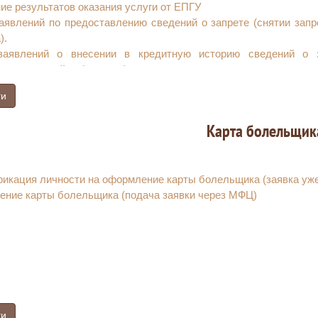
ие результатов оказания услуги от ЕПГУ
аявлений по предоставлению сведений о запрете (снятии запр
).
аявлений о внесении в кредитную историю сведений о за
ельского займа (кредита)
аявлений на установление запрета на заключение договоров о
ги
акого запрета
Карта болельщика
икация личности на оформление карты болельщика (заявка уже
ние карты болельщика (подача заявки через МФЦ)
ги