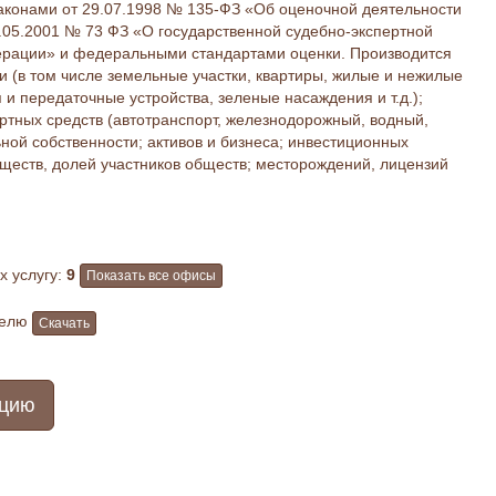
аконами от 29.07.1998 № 135-ФЗ «Об оценочной деятельности
.05.2001 № 73 ФЗ «О государственной судебно-экспертной
ерации» и федеральными стандартами оценки. Производится
и (в том числе земельные участки, квартиры, жилые и нежилые
и передаточные устройства, зеленые насаждения и т.д.);
ртных средств (автотранспорт, железнодорожный, водный,
ьной собственности; активов и бизнеса; инвестиционных
ществ, долей участников обществ; месторождений, лицензий
 услугу:
9
Показать все офисы
телю
Скачать
ацию