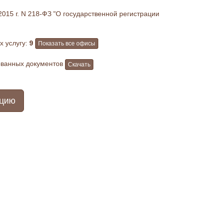
015 г. N 218-ФЗ "О государственной регистрации
 услугу:
9
Показать все офисы
ованных документов
Скачать
ацию