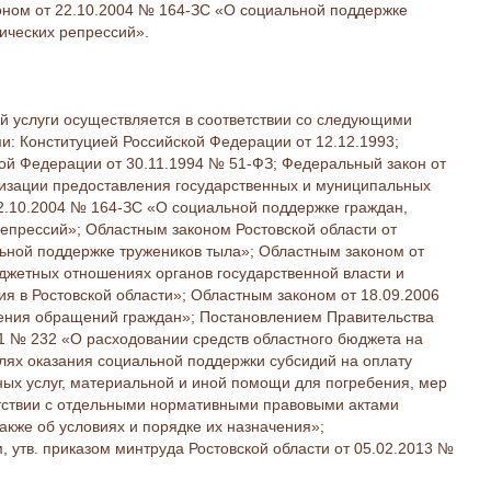
коном от 22.10.2004 № 164-ЗС «О социальной поддержке
ических репрессий».
й услуги осуществляется в соответствии со следующими
: Конституцией Российской Федерации от 12.12.1993;
ой Федерации от 30.11.1994 № 51-ФЗ; Федеральный закон от
изации предоставления государственных и муниципальных
22.10.2004 № 164-ЗС «О социальной поддержке граждан,
епрессий»; Областным законом Ростовской области от
ьной поддержке тружеников тыла»; Областным законом от
жетных отношениях органов государственной власти и
я в Ростовской области»; Областным законом от 18.09.2006
ения обращений граждан»; Постановлением Правительства
11 № 232 «О расходовании средств областного бюджета на
лях оказания социальной поддержки субсидий на оплату
х услуг, материальной и иной помощи для погребения, мер
тствии с отдельными нормативными правовыми актами
акже об условиях и порядке их назначения»;
 утв. приказом минтруда Ростовской области от 05.02.2013 №