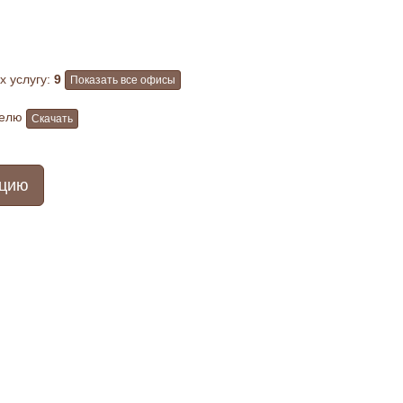
 услугу:
9
Показать все офисы
телю
Скачать
ацию