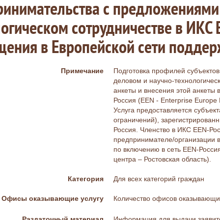
инимательства с предложениями 
огическом сотрудничестве в ИКС 
щения в Европейской сети подде
Примечание
Подготовка профилей субъектов
деловом и научно-технологичес
анкеты и внесения этой анкеты
Россия (EEN - Enterprise Europ
Услуга предоставляется субъект
ограничений), зарегистрирова
Россия. Членство в ИКС EEN-Ро
предпринимателе/организации в 
по включению в сеть EEN-Россия
центра – Ростовская область).
Категория
Для всех категорий граждан
Офисы оказывающие услугу
Количество офисов оказывающих
Раздаточный материал
Информация для выдачи заяви