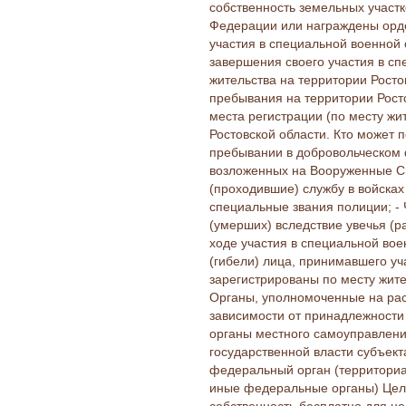
собственность земельных участк
Федерации или награждены орде
участия в специальной военной 
завершения своего участия в с
жительства на территории Ростов
пребывания на территории Росто
места регистрации (по месту жи
Ростовской области. Кто может 
пребывании в добровольческом
возложенных на Вооруженные С
(проходившие) службу в войска
специальные звания полиции; -
(умерших) вследствие увечья (р
ходе участия в специальной вое
(гибели) лица, принимавшего уч
зарегистрированы по месту жите
Органы, уполномоченные на ра
зависимости от принадлежности 
органы местного самоуправления
государственной власти субъект
федеральный орган (территориа
иные федеральные органы) Цели