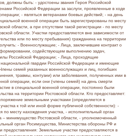
ов, должны быть: - удостоены звания Героя Российской
нами Российской Федерации за заслуги, проявленные в ходе
операции; - являться ветеранами боевых действий; - на день
пециальной военной операции быть зарегистрированы по месту
ской области, а при отсутствии такой регистрации - по месту
вской области. Участки предоставляются вне зависимости от
тельства или по месту пребывания) гражданина на территории
получить: - Военнослужащие; - Лица, заключившие контракт о
 формировании, содействующем выполнению задач,
илы Российской Федерации; - Лица, проходящие
х национальной гвардии Российской Федерации и имеющие
 Члены семей указанных военнослужащих и лиц, погибших
анения, травмы, контузии) или заболевания, полученных ими в
нной операции, если они (члены семей) на день смерти
астие в специальной военной операции, постоянно были
льства на территории Ростовской области. Кто предоставляет:
споряжение земельными участками (определяется в
участка к той или иной форме публичной собственности): -
 по месту нахождения участка, - исполнительный орган
а – минимущество Ростовской области, - уполномоченный
льный орган Росимущества, Министерства обороны РФ и
 предоставления: Земельные участки предоставляются в