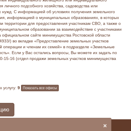
елей индивидуального жилищного или индивидуального
ия личного подсобного хозяйства, садоводства или
х нужд. С информацией об условиях получения земельного
ения, информацией о муниципальных образованиях, в которых
и территории для предоставления участникам СВО, а также о
 муниципальном образовании за взаимодействие с участниками
а официальном сайте минимущества Ростовской области
ty/44933/) во вкладке «Предоставление земельных участков
й операции и членам их семей» в подразделе «Земельные
ть». Если у Вас остались вопросы, Вы можете их задать по
40-15-16 (отдел продажи земельных участков минимущества
 услугу:
9
Показать все офисы
ацию
×