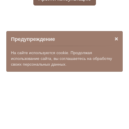
×
Предупреждение
На сайте используются cookie. Продолжая
использование сайта, вы соглашаетесь на обработку
своих персональных данных.
© ООО НПФ "КОМЭКС", 2026
mfc_novocherkassk@donland.ru
8 (8635) 21-55-40, единый
номер 122 (доб.7)