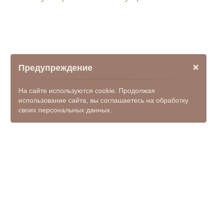
×
Предупреждение
На сайте используются cookie. Продолжая
использование сайта, вы соглашаетесь на обработку
своих персональных данных.
© ООО НПФ "КОМЭКС", 2026
mfc_novocherkassk@donland.ru
8 (8635) 21-55-40, единый