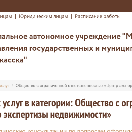
лицам
|
Юридическим лицам
|
Расписание работы
альное автономное учреждение "
вления государственных и муницип
касска"
услуг
Общество с ограниченной ответственностью «Центр экспе
 услуг в категории: Общество с о
р экспертизы недвижимости»
ические консультации по вопросам оформл