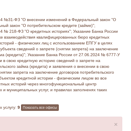
24 №31-ФЗ "О внесении изменений в Федеральный закон "О
ный закон "О потребительском кредите (займе)";
4 № 218-ФЗ "О кредитных историях"; Указание Банка России
ядке взаимодействия квалифицированных бюро кредитных
историй - физических лиц с использованием ЕПГУ в целях
убъекта сведений о запрете (снятии запрета) на заключение
ма (кредита)"; Указание Банка России от 27.06.2024 № 6777-У
и в свою кредитную историю сведений о запрете на
льского займа (кредита) и заявления о внесении в свою
нятии запрета на заключение договоров потребительского
бъектом кредитной истории - физическим лицом во все
тных историй через многофункциональный центр
 и муниципальных услуг, и правилах заполненях таких
 услугу:
9
Показать все офисы
×