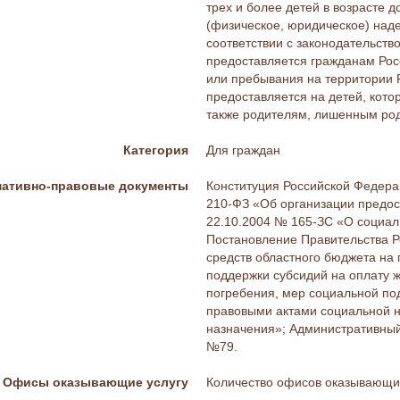
трех и более детей в возрасте д
(физическое, юридическое) над
соответствии с законодательств
предоставляется гражданам Рос
или пребывания на территории Р
предоставляется на детей, кото
также родителям, лишенным род
Категория
Для граждан
ативно-правовые документы
Конституция Российской Федерац
210-ФЗ «Об организации предост
22.10.2004 № 165-ЗС «О социаль
Постановление Правительства Р
средств областного бюджета на
поддержки субсидий на оплату 
погребения, мер социальной по
правовыми актами социальной на
назначения»; Административный
№79.
Офисы оказывающие услугу
Количество офисов оказывающих