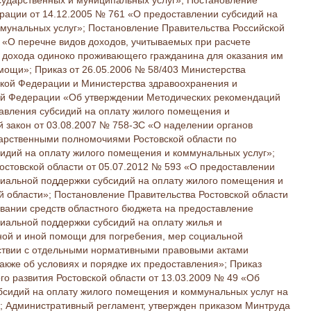
сударственных и муниципальных услуг»; Постановление
рации от 14.12.2005 № 761 «О предоставлении субсидий на
мунальных услуг»; Постановление Правительства Российской
 «О перечне видов доходов, учитываемых при расчете
 дохода одиноко проживающего гражданина для оказания им
мощи»; Приказ от 26.05.2006 № 58/403 Министерства
ской Федерации и Министерства здравоохранения и
ой Федерации «Об утверждении Методических рекомендаций
авления субсидий на оплату жилого помещения и
й закон от 03.08.2007 № 758-ЗС «О наделении органов
арственными полномочиями Ростовской области по
идий на оплату жилого помещения и коммунальных услуг»;
остовской области от 05.07.2012 № 593 «О предоставлении
циальной поддержки субсидий на оплату жилого помещения и
й области»; Постановление Правительства Ростовской области
овании средств областного бюджета на предоставление
циальной поддержки субсидий на оплату жилья и
ной и иной помощи для погребения, мер социальной
ствии с отдельными нормативными правовыми актами
акже об условиях и порядке их предоставления»; Приказ
го развития Ростовской области от 13.03.2009 № 49 «Об
бсидий на оплату жилого помещения и коммунальных услуг на
»; Административный регламент, утвержден приказом Минтруда