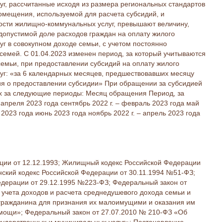
г, рассчитанные исходя из размера региональных стандартов
мещения, используемой для расчета субсидий, и
ости жилищно-коммунальных услуг, превышают величину,
опустимой доле расходов граждан на оплату жилого
г в совокупном доходе семьи, с учетом постоянно
семей. С 01.04.2023 изменен период, за который учитываются
семьи, при предоставлении субсидий на оплату жилого
г: «за 6 календарных месяцев, предшествовавших месяцу
я о предоставлении субсидии» При обращении за субсидией
х за следующие периоды: Месяц обращения Период, за
 апреля 2023 года сентябрь 2022 г. – февраль 2023 года май
т 2023 года июнь 2023 года ноябрь 2022 г. – апрель 2023 года
ции от 12.12.1993; Жилищный кодекс Российской Федерации
нский кодекс Российской Федерации от 30.11.1994 №51-ФЗ;
дерации от 29.12.1995 №223-ФЗ; Федеральный закон от
 учета доходов и расчета среднедушевого дохода семьи и
гражданина для признания их малоимущими и оказания им
мощи»; Федеральный закон от 27.07.2010 № 210-ФЗ «Об