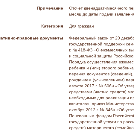
Примечание
Отсчет двенадцатимесячного пе
месяц до даты подачи заявлени
Категория
Для граждан
ативно-правовые документы
Федеральный закон от 29 декаб
государственной поддержки сем
г. № 418-ФЗ «О ежемесячных вы
и социальной защиты Российско
Порядка осуществления ежемеся
ребенка и (или) второго ребенк
перечня документов (сведений)
рождением (усыновлением) перво
августа 2017 г. № 606н «Об ут
средствами (частью средств) ма
необходимых для реализации пр
капитала»; приказ Министерств
октября 2012 г. № 346н «Об ут
Пенсионным фондом Российской
государственной услуги по рас
средств) материнского (семейно