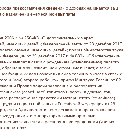
риода предоставления сведений о доходах начинается за 1
я о назначении ежемесячной выплаты».
ря 2006 г. № 256-ФЗ «О дополнительных мерах
ей, имеющих детей»; Федеральный закон от 28 декабря 2017
платах семьям, имеющим детей»; приказ Министерства труда
й Федерации от 29 декабря 2017 г. № 889н «Об утверждении
чных выплат в связи с рождением (усыновлением) первого
а, обращения за назначением указанных выплат, а также
, необходимых для назначения ежемесячных выплат в связи с
го и (или) второго ребенка»; приказ Минтруда России от 02
верждении Правил подачи заявления о распоряжении
теринского (семейного) капитала и перечня документов,
ава распоряжения средствами материнского (семейного)
а труда и социальной защиты Российской Федерации от 29
верждении Административного регламента предоставления
 Федерации и его территориальными органами
смотрению заявления о распоряжении средствами (частью
го) капитала»