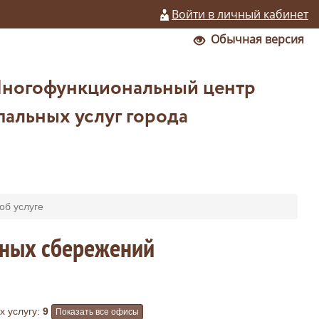
Войти в личный кабинет
Обычная версия
Многофункциональный центр
альных услуг города
б услуге
чных сбережений
 услугу:
9
Показать все офисы